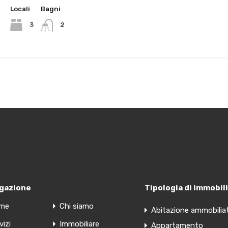
Locali
Bagni
3
2
gazione
Tipologia di immobili
me
Chi siamo
Abitazione ammobilia
vizi
Immobiliare
Appartamento