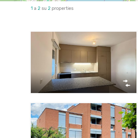
1
a
2
su
2
properties