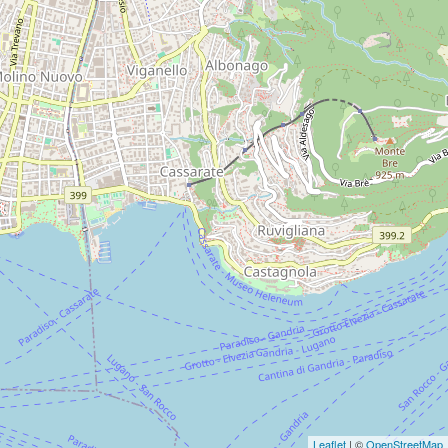
Leaflet
| ©
OpenStreetMap