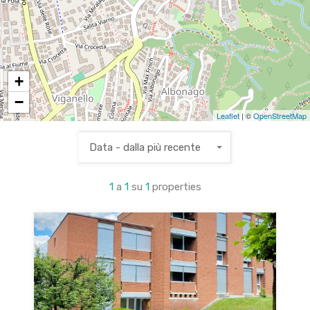
+
−
Leaflet
| ©
OpenStreetMap
Data - dalla più recente
1
a
1
su
1
properties