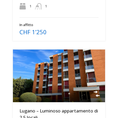
1
1
In affitto
CHF 1’250
Lugano – Luminoso appartamento di
2.5 locali