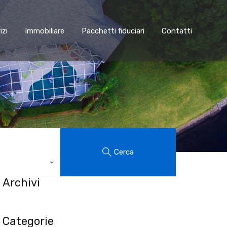
Servizi
Immobiliare
Pacchetti fiduciari
Contatti
izi
Immobiliare
Pacchetti fiduciari
Contatti
Cerca
Archivi
Categorie