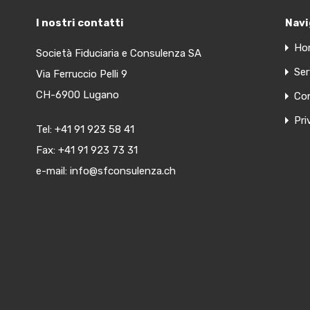
I nostri contatti
Navi
Ho
Società Fiduciaria e Consulenza SA
Ser
Via Ferruccio Pelli 9
CH-6900 Lugano
Con
Pri
Tel:
+41 91 923 58 41
Fax: +41 91 923 73 31
e-mail:
info@sfconsulenza.ch