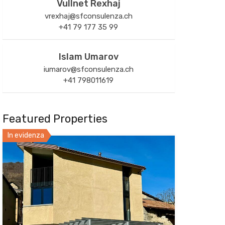
Vullnet Rexhaj
vrexhaj@sfconsulenza.ch
+41 79 177 35 99
Islam Umarov
iumarov@sfconsulenza.ch
+41 798011619
Featured Properties
In evidenza