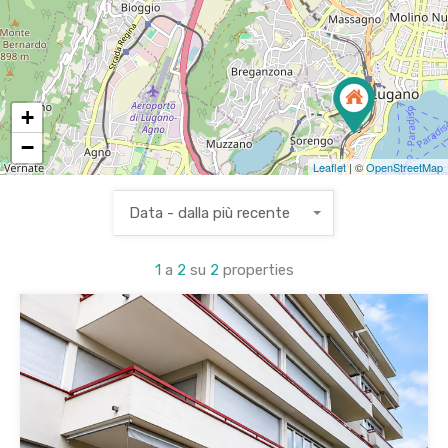
+
−
Leaflet
| ©
OpenStreetMap
Data - dalla più recente
1
a
2
su
2
properties